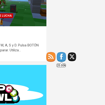
E LUCHA
20.00k
, A, S y D. Pulsa BOTÓN
arar. Utiliza…