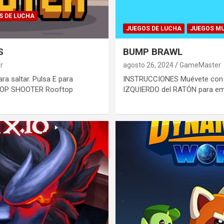
S DE LUCHA
JUEGOS DE LUCHA
JUEGOS M
S
BUMP BRAWL
r
agosto 26, 2024
GameMaster
 saltar. Pulsa E para
INSTRUCCIONES Muévete con W
FTOP SHOOTER Rooftop
IZQUIERDO del RATÓN para em