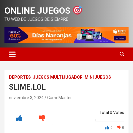
Saltar
ONLINE JUEGOS
al
contenido
TU WEB DE JUEGOS DE SIEMPRE
DEPORTES
JUEGOS MULTIJUGADOR
MINI JUEGOS
SLIME.LOL
noviembre 3, 2024
GameMaster
Total
0
Votes
0
0