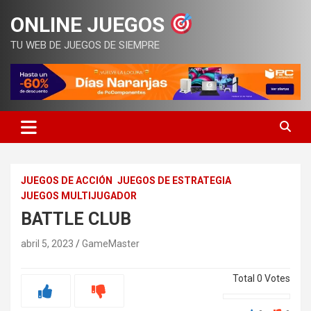
Saltar
ONLINE JUEGOS
al
contenido
TU WEB DE JUEGOS DE SIEMPRE
JUEGOS DE ACCIÓN
JUEGOS DE ESTRATEGIA
JUEGOS MULTIJUGADOR
BATTLE CLUB
abril 5, 2023
GameMaster
Total
0
Votes