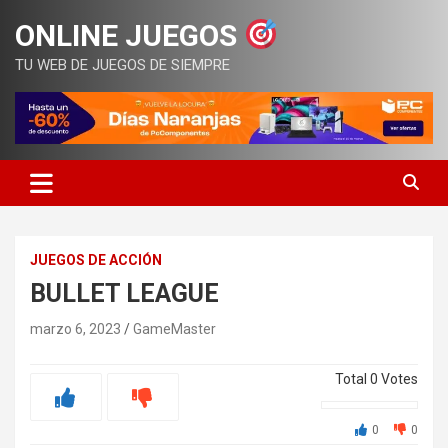
Saltar
ONLINE JUEGOS
al
contenido
TU WEB DE JUEGOS DE SIEMPRE
JUEGOS DE ACCIÓN
BULLET LEAGUE
marzo 6, 2023
GameMaster
Total
0
Votes
0
0