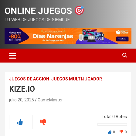
Saltar
ONLINE JUEGOS
al
contenido
TU WEB DE JUEGOS DE SIEMPRE
JUEGOS DE ACCIÓN
JUEGOS MULTIJUGADOR
KIZE.IO
julio 20, 2025
GameMaster
Total
0
Votes
0
0