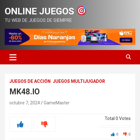
Saltar
ONLINE JUEGOS
al
contenido
TU WEB DE JUEGOS DE SIEMPRE
JUEGOS DE ACCIÓN
JUEGOS MULTIJUGADOR
MK48.IO
octubre 7, 2024
GameMaster
Total
0
Votes
0
0