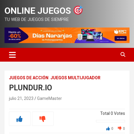
Saltar
ONLINE JUEGOS
al
contenido
TU WEB DE JUEGOS DE SIEMPRE
JUEGOS DE ACCIÓN
JUEGOS MULTIJUGADOR
PLUNDUR.IO
julio 21, 2023
GameMaster
Total
0
Votes
0
0