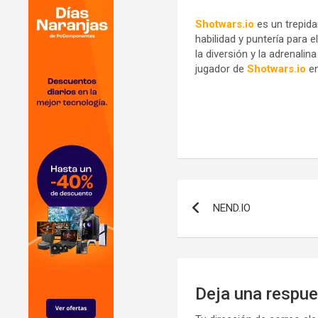
Shotwars.io
es un trepid
habilidad y puntería para 
la diversión y la adrenalin
jugador de
Shotwars.io
e
Navegación
NEND.IO
de
entradas
Deja una respu