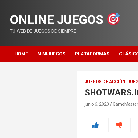
Saltar
al
ONLINE JUEGOS
contenido
TU WEB DE JUEGOS DE SIEMPRE
HOME
MINIJUEGOS
PLATAFORMAS
CLÁSIC
JUEGOS DE ACCIÓN
JUE
SHOTWARS.I
junio 6, 2023
GameMaste