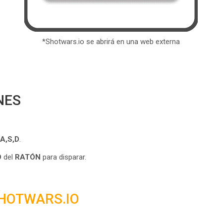
*Shotwars.io se abrirá en una web externa
NES
A,S,D
.
O
del
RATÓN
para disparar.
HOTWARS.IO