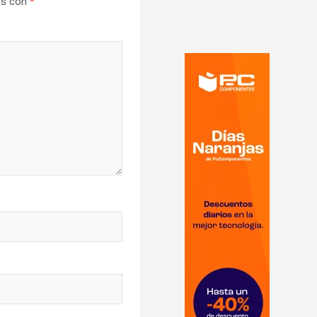
os con
*