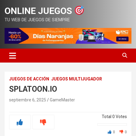
Saltar
ONLINE JUEGOS
al
contenido
TU WEB DE JUEGOS DE SIEMPRE
JUEGOS DE ACCIÓN
JUEGOS MULTIJUGADOR
SPLATOON.IO
septiembre 6, 2025
GameMaster
Total
0
Votes
0
0