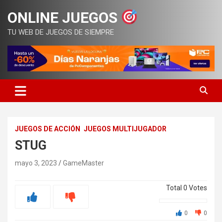
Saltar
ONLINE JUEGOS
al
contenido
TU WEB DE JUEGOS DE SIEMPRE
JUEGOS DE ACCIÓN
JUEGOS MULTIJUGADOR
STUG
mayo 3, 2023
GameMaster
Total
0
Votes
0
0