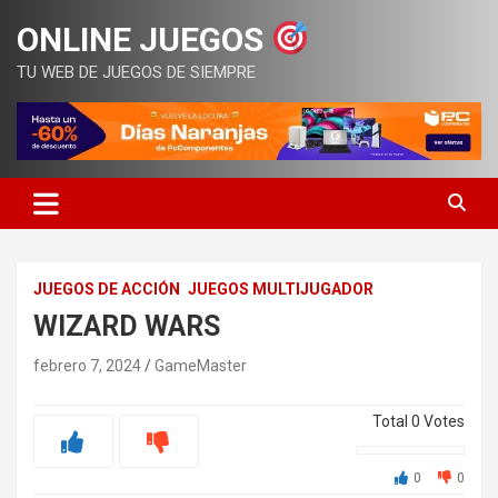
Saltar
ONLINE JUEGOS
al
contenido
TU WEB DE JUEGOS DE SIEMPRE
JUEGOS DE ACCIÓN
JUEGOS MULTIJUGADOR
WIZARD WARS
febrero 7, 2024
GameMaster
Total
0
Votes
0
0