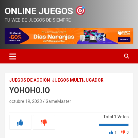
Saltar
ONLINE JUEGOS
al
contenido
TU WEB DE JUEGOS DE SIEMPRE
JUEGOS DE ACCIÓN
JUEGOS MULTIJUGADOR
YOHOHO.IO
octubre 19, 2023
GameMaster
Total
1
Votes
1
0