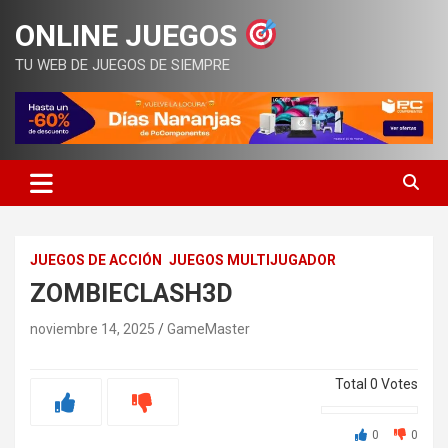
Saltar
ONLINE JUEGOS
al
contenido
TU WEB DE JUEGOS DE SIEMPRE
JUEGOS DE ACCIÓN
JUEGOS MULTIJUGADOR
ZOMBIECLASH3D
noviembre 14, 2025
GameMaster
Total
0
Votes
0
0