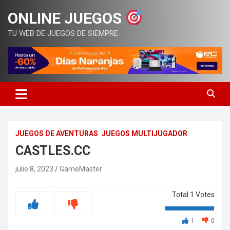
Saltar
ONLINE JUEGOS
al
contenido
TU WEB DE JUEGOS DE SIEMPRE
JUEGOS DE AVENTURAS
JUEGOS MULTIJUGADOR
CASTLES.CC
julio 8, 2023
GameMaster
Total
1
Votes
1
0