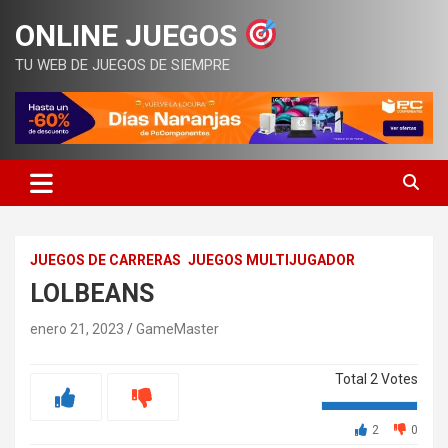
Saltar
ONLINE JUEGOS
al
contenido
TU WEB DE JUEGOS DE SIEMPRE
JUEGOS DE CARRERAS
JUEGOS MULTIJUGADOR
LOLBEANS
enero 21, 2023
GameMaster
Total
2
Votes
2
0