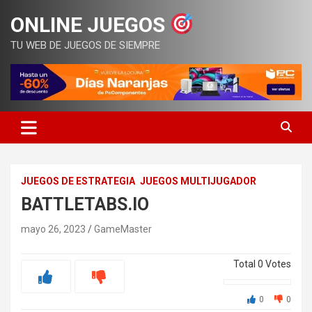
Saltar
ONLINE JUEGOS
al
contenido
TU WEB DE JUEGOS DE SIEMPRE
JUEGOS DE ESTRATEGIA
JUEGOS MULTIJUGADOR
BATTLETABS.IO
mayo 26, 2023
GameMaster
Total
0
Votes
0
0