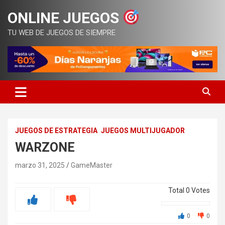
Saltar
ONLINE JUEGOS
al
contenido
TU WEB DE JUEGOS DE SIEMPRE
JUEGOS DE ESTRATEGIA
JUEGOS MULTIJUGADOR
WARZONE
marzo 31, 2025
GameMaster
Total
0
Votes
0
0