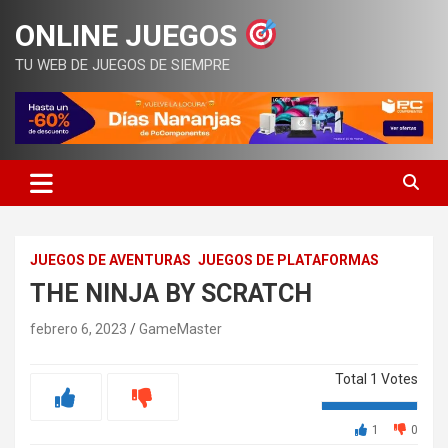
Saltar
ONLINE JUEGOS
al
contenido
TU WEB DE JUEGOS DE SIEMPRE
JUEGOS DE AVENTURAS
JUEGOS DE PLATAFORMAS
THE NINJA BY SCRATCH
febrero 6, 2023
GameMaster
Total
1
Votes
1
0