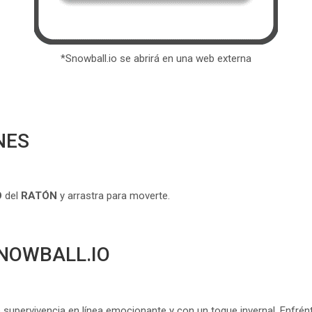
*Snowball.io se abrirá en una web externa
NES
O
del
RATÓN
y arrastra para moverte.
SNOWBALL.IO
e supervivencia en línea emocionante y con un toque invernal. Enfrén