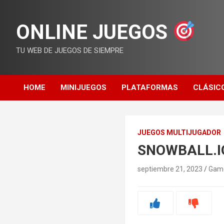
Saltar
al
ONLINE JUEGOS
contenido
TU WEB DE JUEGOS DE SIEMPRE
HOME
MINIJUEGOS
PLATAFORMAS
CLÁSIC
JUEGOS MULTIJUGADOR
SNOWBALL.I
septiembre 21, 2023
Gam