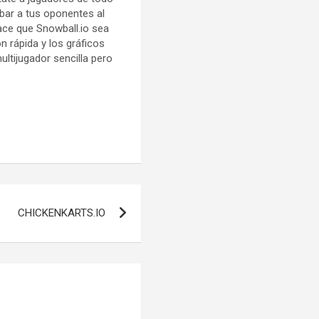
ibar a tus oponentes al
hace que Snowball.io sea
ón rápida y los gráficos
ltijugador sencilla pero
CHICKENKARTS.IO