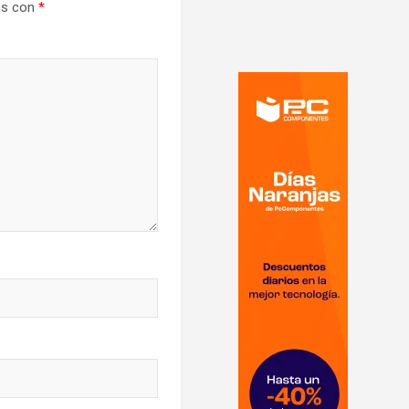
os con
*