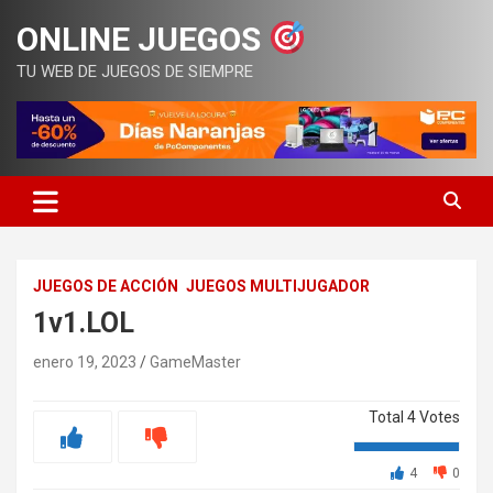
Saltar
ONLINE JUEGOS
al
contenido
TU WEB DE JUEGOS DE SIEMPRE
JUEGOS DE ACCIÓN
JUEGOS MULTIJUGADOR
1v1.LOL
enero 19, 2023
GameMaster
Total
4
Votes
4
0