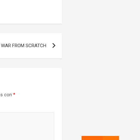
F WAR FROM SCRATCH
os con
*