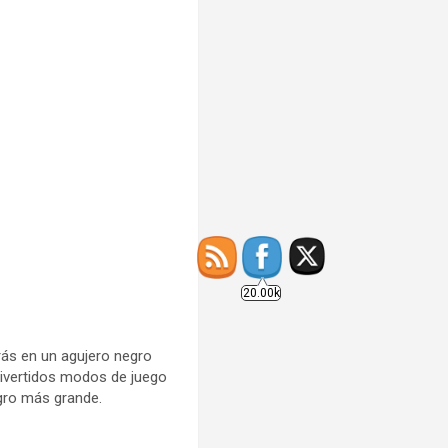
20.00k
arás en un agujero negro
 divertidos modos de juego
egro más grande.