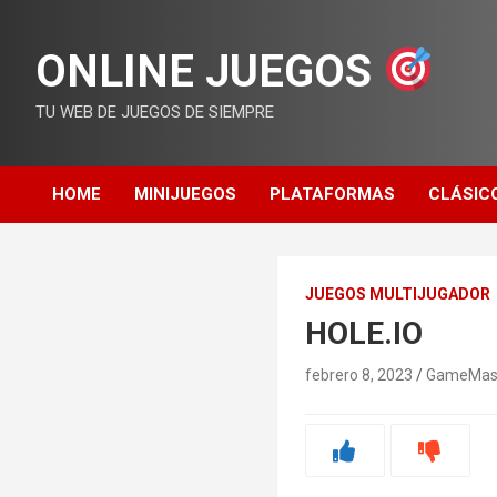
Saltar
al
ONLINE JUEGOS
contenido
TU WEB DE JUEGOS DE SIEMPRE
HOME
MINIJUEGOS
PLATAFORMAS
CLÁSIC
JUEGOS MULTIJUGADOR
HOLE.IO
febrero 8, 2023
GameMas