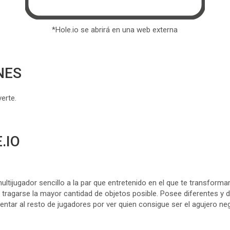
*Hole.io se abrirá en una web externa
NES
erte.
.IO
ultijugador sencillo a la par que entretenido en el que te transform
e tragarse la mayor cantidad de objetos posible. Posee diferentes y
entar al resto de jugadores por ver quien consigue ser el agujero n