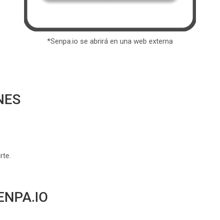
*Senpa.io se abrirá en una web externa
NES
rte.
ENPA.IO