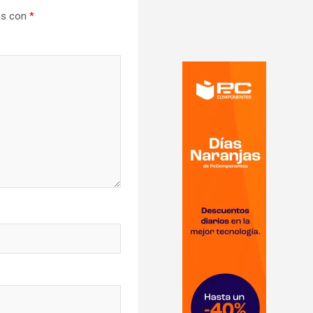
os con
*