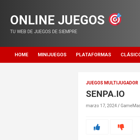
Saltar
al
ONLINE JUEGOS
contenido
TU WEB DE JUEGOS DE SIEMPRE
HOME
MINIJUEGOS
PLATAFORMAS
CLÁSIC
JUEGOS MULTIJUGADOR
SENPA.IO
marzo 17, 2024
GameMas