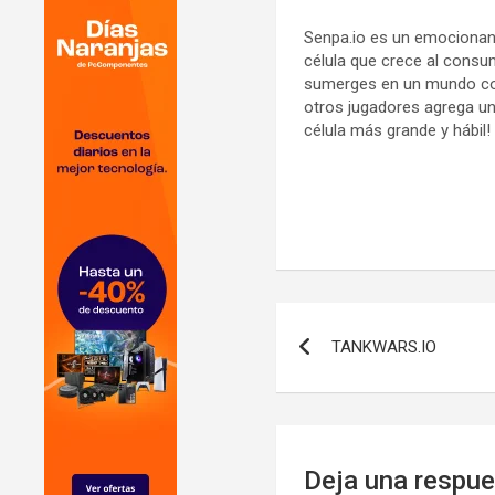
Senpa.io es un emocionant
célula que crece al consum
sumerges en un mundo compe
otros jugadores agrega un
célula más grande y hábil!
Navegación
TANKWARS.IO
de
entradas
Deja una respu