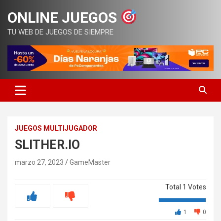
Saltar
ONLINE JUEGOS
al
contenido
TU WEB DE JUEGOS DE SIEMPRE
JUEGOS MULTIJUGADOR
SLITHER.IO
marzo 27, 2023
GameMaster
Total
1
Votes
1
0