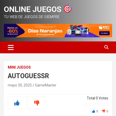
Saltar
ONLINE JUEGOS
al
contenido
TU WEB DE JUEGOS DE SIEMPRE
MINI JUEGOS
AUTOGUESSR
mayo 30, 2025
GameMaster
Total
0
Votes
0
0