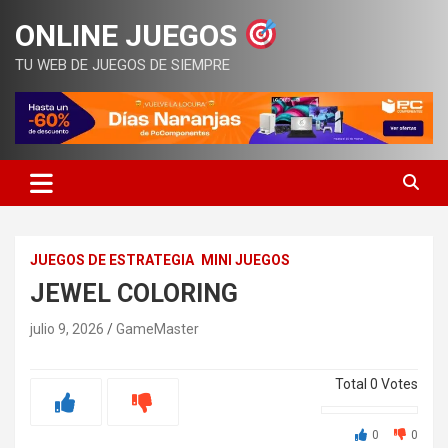
Saltar
ONLINE JUEGOS
al
contenido
TU WEB DE JUEGOS DE SIEMPRE
JUEGOS DE ESTRATEGIA
MINI JUEGOS
JEWEL COLORING
julio 9, 2026
GameMaster
Total
0
Votes
0
0