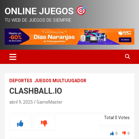
Saltar
ONLINE JUEGOS
al
contenido
TU WEB DE JUEGOS DE SIEMPRE
DEPORTES
JUEGOS MULTIJUGADOR
CLASHBALL.IO
abril 9, 2025
GameMaster
Total
0
Votes
0
0