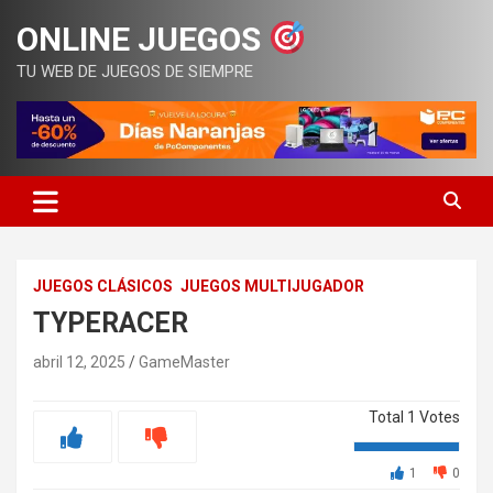
Saltar
ONLINE JUEGOS
al
contenido
TU WEB DE JUEGOS DE SIEMPRE
JUEGOS CLÁSICOS
JUEGOS MULTIJUGADOR
TYPERACER
abril 12, 2025
GameMaster
Total
1
Votes
1
0